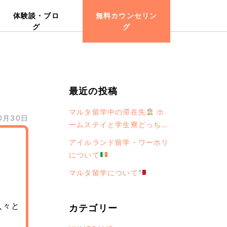
体験談・ブロ
無料カウンセリン
グ
グ
最近の投稿
マルタ留学中の滞在先
ホ
10月30日
ームステイと学生寮どっちが
おすすめ？
アイルランド留学・ワーホリ
について
マルタ留学について
人々と
カテゴリー