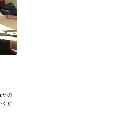
れたの
かくピ