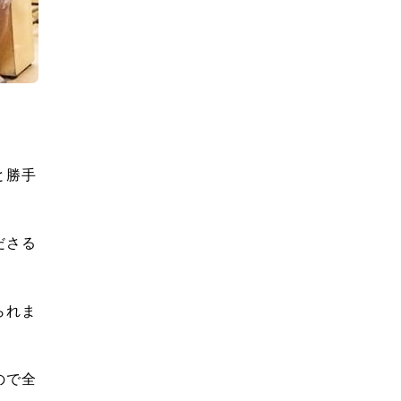
と勝手
ださる
られま
ので全