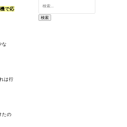
動機で応
少な
れは行
けたの