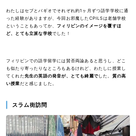
わたしはセブとバギオでそれぞれ約1ヶ月ずつ語学学校に通
った経験がありますが、今回お邪魔したCPILSは老舗学校
ということもあってか、
フィリピンのイメージを覆すほ
ど、とても立派な学校
でした！
フィリピンでの語学留学には賛否両論あると思うし、どこ
も似たり寄ったりなところもあるけれど、わたしに授業し
てくれた
先生の英語の発音が、とても綺麗で
した。
質の高
い授業
だと感じました。
スラム街訪問