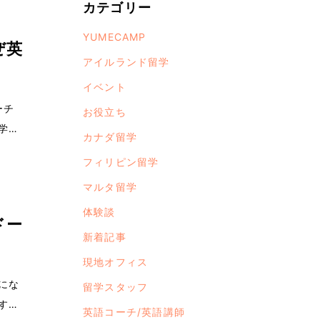
カテゴリー
YUMECAMP
ぜ英
アイルランド留学
イベント
コーチ
お役立ち
学を
カナダ留学
フィリピン留学
マルタ留学
体験談
ドー
新着記事
現地オフィス
にな
留学スタッフ
すめ
英語コーチ/英語講師