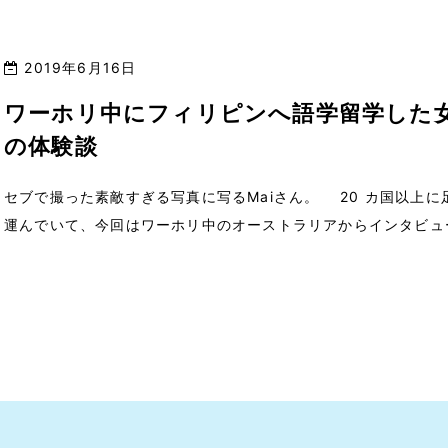
店はこちら Honey’s Doughnuts
こちらはノースバンク […]
2019年6月16日
ワーホリ中にフィリピンへ語学留学した
の体験談
セブで撮った素敵すぎる写真に写るMaiさん。 20 カ国以上に
運んでいて、今回はワーホリ中のオーストラリアからインタビュ
受けていただきました。 とにかく前向きで、やりた […]