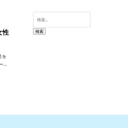
女性
足を
ーを