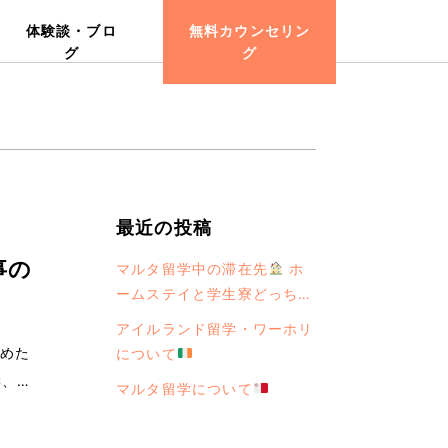
体験談・ブロ
無料カウンセリン
グ
グ
最近の投稿
事の
マルタ留学中の滞在先
ホ
ームステイと学生寮どっちが
おすすめ？
アイルランド留学・ワーホリ
始めた
について
学、そ
マルタ留学について
uko